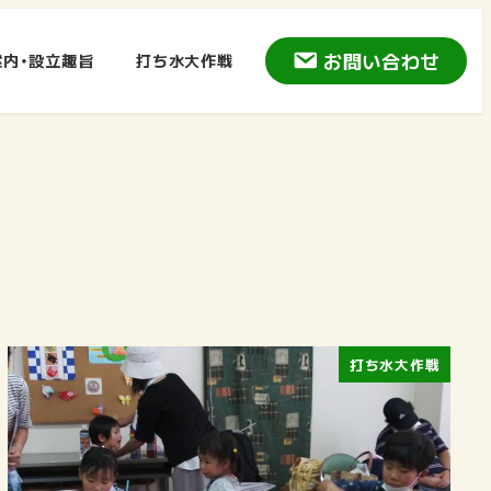
お問い合わせ
案内・設立趣旨
打ち水大作戦
打ち水大作戦