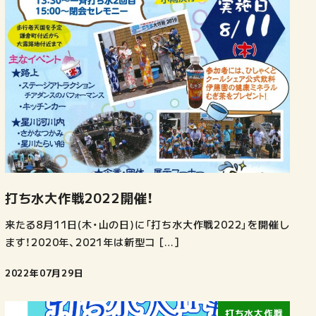
打ち水大作戦2022開催！
来たる8月11日(木・山の日)に「打ち水大作戦2022」を開催し
ます！2020年、2021年は新型コ […]
2022年07月29日
投稿日
打ち水大作戦