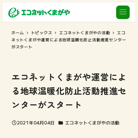
メ
イ
ン
コ
ホーム
トピックス
エコネットくまがやの活動
エコ
ネットくまがや運営による地球温暖化防止活動推進センター
ン
がスタート
テ
ン
ツ
エコネットくまがや運営によ
へ
移
る地球温暖化防止活動推進セ
動
ンターがスタート
カテゴリー
2021年04月04日
エコネットくまがやの活動
投稿日